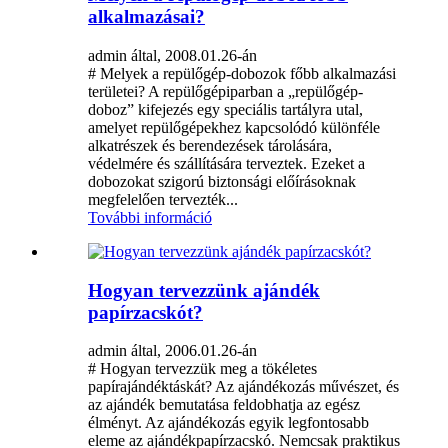
alkalmazásai?
admin által, 2008.01.26-án
# Melyek a repülőgép-dobozok főbb alkalmazási
területei? A repülőgépiparban a „repülőgép-
doboz” kifejezés egy speciális tartályra utal,
amelyet repülőgépekhez kapcsolódó különféle
alkatrészek és berendezések tárolására,
védelmére és szállítására terveztek. Ezeket a
dobozokat szigorú biztonsági előírásoknak
megfelelően tervezték...
További információ
Hogyan tervezzünk ajándék
papírzacskót?
admin által, 2006.01.26-án
# Hogyan tervezzük meg a tökéletes
papírajándéktáskát? Az ajándékozás művészet, és
az ajándék bemutatása feldobhatja az egész
élményt. Az ajándékozás egyik legfontosabb
eleme az ajándékpapírzacskó. Nemcsak praktikus