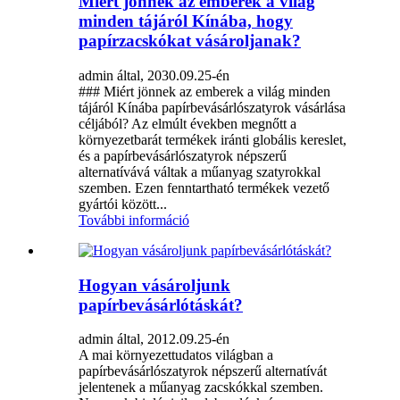
Miért jönnek az emberek a világ
minden tájáról Kínába, hogy
papírzacskókat vásároljanak?
admin által, 2030.09.25-én
### Miért jönnek az emberek a világ minden
tájáról Kínába papírbevásárlószatyrok vásárlása
céljából? Az elmúlt években megnőtt a
környezetbarát termékek iránti globális kereslet,
és a papírbevásárlószatyrok népszerű
alternatívává váltak a műanyag szatyrokkal
szemben. Ezen fenntartható termékek vezető
gyártói között...
További információ
Hogyan vásároljunk
papírbevásárlótáskát?
admin által, 2012.09.25-én
A mai környezettudatos világban a
papírbevásárlószatyrok népszerű alternatívát
jelentenek a műanyag zacskókkal szemben.