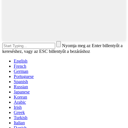
Nyomja meg az Enter billentyűt a
kereséshez, vagy az ESC billentyűt a bezáráshoz
English
French
German
Portuguese
Spanish
Russian
Japanese
Korean
Arabic
Irish
Greek
Turkish
Italian
Danish