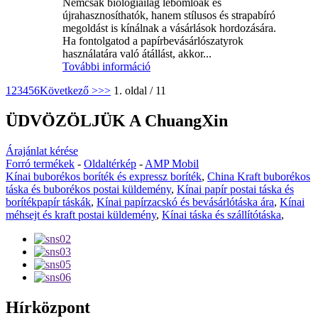
Nemcsak biológiailag lebomlóak és
újrahasznosíthatók, hanem stílusos és strapabíró
megoldást is kínálnak a vásárlások hordozására.
Ha fontolgatod a papírbevásárlószatyrok
használatára való átállást, akkor...
További információ
1
2
3
4
5
6
Következő >
>>
1. oldal / 11
ÜDVÖZÖLJÜK A ChuangXin
Árajánlat kérése
Forró termékek
-
Oldaltérkép
-
AMP Mobil
Kínai buborékos boríték és expressz boríték
,
China Kraft buborékos
táska és buborékos postai küldemény
,
Kínai papír postai táska és
borítékpapír táskák
,
Kínai papírzacskó és bevásárlótáska ára
,
Kínai
méhsejt és kraft postai küldemény
,
Kínai táska és szállítótáska
,
Hírközpont