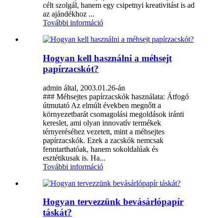
célt szolgál, hanem egy csipetnyi kreativitást is ad
az ajándékhoz ...
További információ
Hogyan kell használni a méhsejt
papírzacskót?
admin által, 2003.01.26-án
### Méhsejtes papírzacskók használata: Átfogó
útmutató Az elmúlt években megnőtt a
környezetbarát csomagolási megoldások iránti
kereslet, ami olyan innovatív termékek
térnyeréséhez vezetett, mint a méhsejtes
papírzacskók. Ezek a zacskók nemcsak
fenntarthatóak, hanem sokoldalúak és
esztétikusak is. Ha...
További információ
Hogyan tervezzünk bevásárlópapír
táskát?