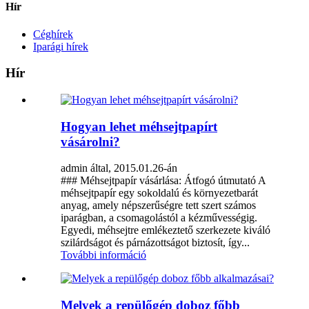
Hír
Céghírek
Iparági hírek
Hír
Hogyan lehet méhsejtpapírt
vásárolni?
admin által, 2015.01.26-án
### Méhsejtpapír vásárlása: Átfogó útmutató A
méhsejtpapír egy sokoldalú és környezetbarát
anyag, amely népszerűségre tett szert számos
iparágban, a csomagolástól a kézművességig.
Egyedi, méhsejtre emlékeztető szerkezete kiváló
szilárdságot és párnázottságot biztosít, így...
További információ
Melyek a repülőgép doboz főbb