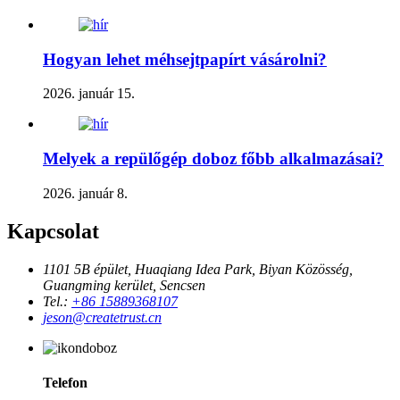
Hogyan lehet méhsejtpapírt vásárolni?
2026. január 15.
Melyek a repülőgép doboz főbb alkalmazásai?
2026. január 8.
Kapcsolat
1101 5B épület, Huaqiang Idea Park, Biyan Közösség,
Guangming kerület, Sencsen
Tel.:
+86 15889368107
jeson@createtrust.cn
Telefon