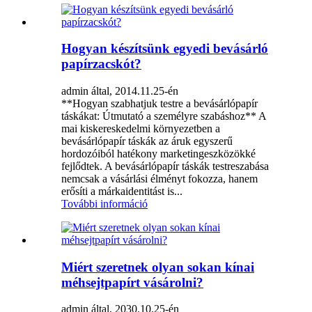
Hogyan készítsünk egyedi bevásárló
papírzacskót?
admin által, 2014.11.25-én
**Hogyan szabhatjuk testre a bevásárlópapír
táskákat: Útmutató a személyre szabáshoz** A
mai kiskereskedelmi környezetben a
bevásárlópapír táskák az áruk egyszerű
hordozóiból hatékony marketingeszközökké
fejlődtek. A bevásárlópapír táskák testreszabása
nemcsak a vásárlási élményt fokozza, hanem
erősíti a márkaidentitást is...
További információ
Miért szeretnek olyan sokan kínai
méhsejtpapírt vásárolni?
admin által, 2030.10.25-én