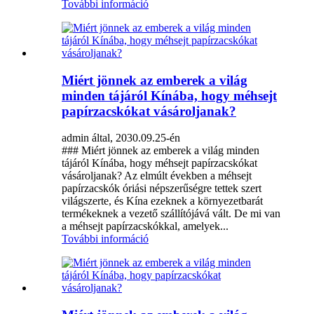
További információ
Miért jönnek az emberek a világ
minden tájáról Kínába, hogy méhsejt
papírzacskókat vásároljanak?
admin által, 2030.09.25-én
### Miért jönnek az emberek a világ minden
tájáról Kínába, hogy méhsejt papírzacskókat
vásároljanak? Az elmúlt években a méhsejt
papírzacskók óriási népszerűségre tettek szert
világszerte, és Kína ezeknek a környezetbarát
termékeknek a vezető szállítójává vált. De mi van
a méhsejt papírzacskókkal, amelyek...
További információ