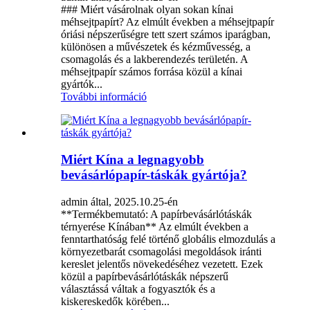
### Miért vásárolnak olyan sokan kínai
méhsejtpapírt? Az elmúlt években a méhsejtpapír
óriási népszerűségre tett szert számos iparágban,
különösen a művészetek és kézművesség, a
csomagolás és a lakberendezés területén. A
méhsejtpapír számos forrása közül a kínai
gyártók...
További információ
Miért Kína a legnagyobb
bevásárlópapír-táskák gyártója?
admin által, 2025.10.25-én
**Termékbemutató: A papírbevásárlótáskák
térnyerése Kínában** Az elmúlt években a
fenntarthatóság felé történő globális elmozdulás a
környezetbarát csomagolási megoldások iránti
kereslet jelentős növekedéséhez vezetett. Ezek
közül a papírbevásárlótáskák népszerű
választássá váltak a fogyasztók és a
kiskereskedők körében...