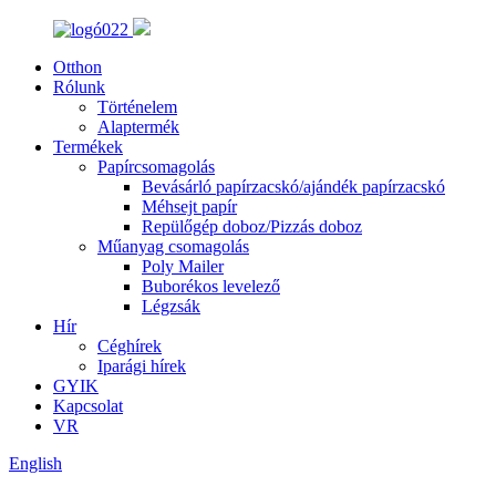
Otthon
Rólunk
Történelem
Alaptermék
Termékek
Papírcsomagolás
Bevásárló papírzacskó/ajándék papírzacskó
Méhsejt papír
Repülőgép doboz/Pizzás doboz
Műanyag csomagolás
Poly Mailer
Buborékos levelező
Légzsák
Hír
Céghírek
Iparági hírek
GYIK
Kapcsolat
VR
English